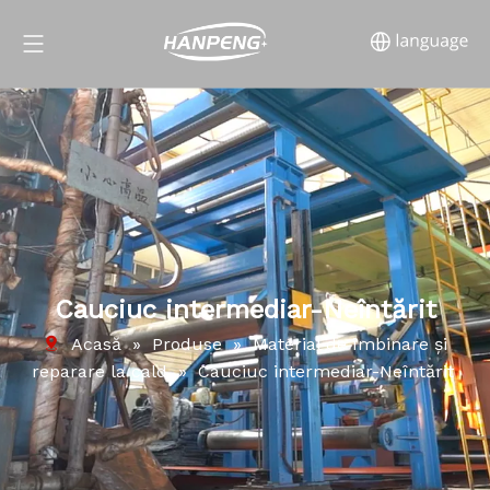
Cauciuc intermediar-Neîntărit
Acasă
»
Produse
»
Material de îmbinare și
reparare la cald
»
Cauciuc intermediar-Neîntărit