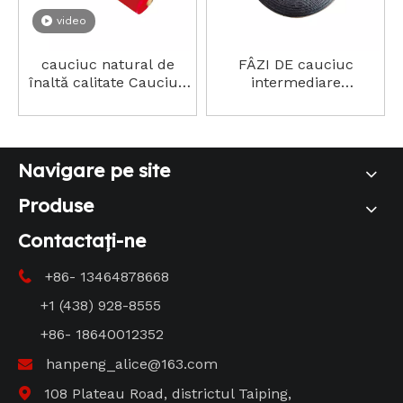
video
cauciuc natural de
FÂZI DE cauciuc
înaltă calitate Cauciuc
intermediare
intermediar (neîntărit)
(neîntărite)
preț mic
Navigare pe site
Produse
Contactaţi-ne
+86- 13464878668

+1 (438) 928-8555
+86- 18640012352
hanpeng_alice@163.com

108 Plateau Road, districtul Taiping,
