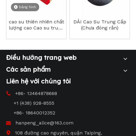
băng hình
cao su thiên nhiên chất
DẢI Cao Su Trung Cấp
lượng cao Cao su trung
(Chưa đóng rắn)
gian (chưa xử lý) giá
thấp
Điều hướng trang web
Các sản phẩm
Liên hệ với chúng tôi
+86- 13464878668

+1 (438) 928-8555
+86- 18640012352
hanpeng_alice@163.com

108 đường cao nguyên, quận Taiping,
