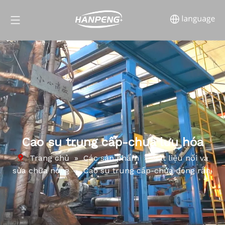
Cao su trung cấp-chưa lưu hóa
Trang chủ
»
Các sản phẩm
»
Vật liệu nối và
sửa chữa nóng
»
Cao su trung cấp-chưa đóng rắn