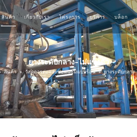
สินค้า
เกี่ยวกับเรา
โครงการ
บริการ
บล็อก
ระบบทำความสะอาดสายพาน
ประวัติบริษัท
ระบบกระแทก
วีดีโอ
ลูกรอกล้าหลัง
ดาวน์โหลด
ยางระดับกลาง-ไม่แข็งตัว
วัสดุต่อประกบเย็นและซ่อมแซม
»
สินค้า
»
วัสดุการต่อและซ่อมแซมแบบร้อน
»
ยางระดับกลาง-ไ
เครื่องมือซ่อมแซมและบำรุงรักษา
วัสดุการต่อและซ่อมแซมแบบร้อน
การป้องกันการสึกหรอ
ระบบลูกกลิ้งติดตาม