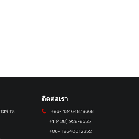
ติดต่อเรา
ายพาน
+86- 13464878668

+1 (438) 928-8555
+86- 18640012352