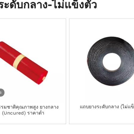
ระดับกลาง-ไม่แข็งตัว
ลูกกลิ้งคนขี้เกียจ
โอ
แถบยางระดับกลาง (ไม่แข็
รรมชาติคุณภาพสูง ยางกลาง
(Uncured) ราคาต่ำ