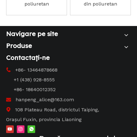
poliuretan
din poliuretan
Navigare pe site
Produse
Contactaţi-ne
+86- 13464878668

+1 (438) 928-8555
+86- 18640012352
hanpeng_alice@163.com

108 Plateau Road, districtul Taiping,

Orașul Fuxin, provincia Liaoning