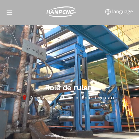
Role de rulare
Acasă
»
Produse
»
Role de rulare