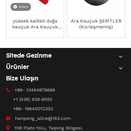
video
yüksek kaliteli doğa
Ara Kauçuk ŞERİTLER
kauçuk Ara Kauçuk
(Kürleşmemiş)
(Kürlenmemiş) düşük
fiyat
Sitede Gezinme
Ürünler
Bize Ulaşın
+86- 13464878668

+1 (438) 928-8555
+86- 18640012352
hanpeng_alice@163.com

108 Plato Yolu, Taiping Bölgesi,
