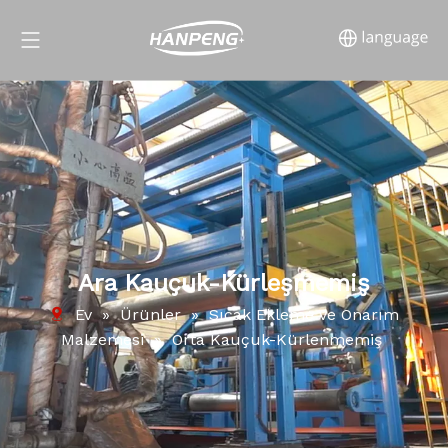
Ara Kauçuk-Kürleşmemiş
Ev
»
Ürünler
»
Sıcak Ekleme ve Onarım
Malzemesi
»
Orta Kauçuk-Kürlenmemiş