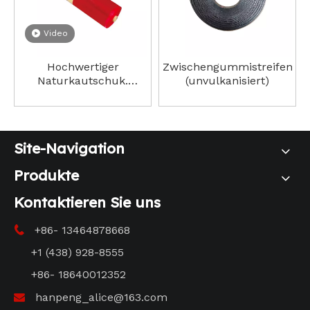
Video
Hochwertiger
Zwischengummistreifen
Naturkautschuk.
(unvulkanisiert)
Zwischenkautschuk
(unvulkanisiert),
niedriger Preis
Site-Navigation
Produkte
Kontaktieren Sie uns
+86- 13464878668

+1 (438) 928-8555
+86- 18640012352
hanpeng_alice@163.com
