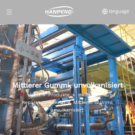
Mittlerer Gummi, unvulkanisiert
Heim
»
Produkte
»
Heißspleiß- und
Reparaturmaterial
»
Mittlerer Gummi,
unvulkanisiert