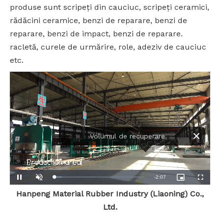
produse sunt scripeți din cauciuc, scripeți ceramici,
rădăcini ceramice, benzi de reparare, benzi de
reparare, benzi de impact, benzi de reparare.
racletă, curele de urmărire, role, adeziv de cauciuc
etc.
Volumul de recuperare
Remaining
-
2:07
Loaded
:
Pause
Unmute
Picture-
Fullscreen
8.88%
in-
Picture
Hanpeng Material Rubber Industry (Liaoning) Co.,
Time
Ltd.