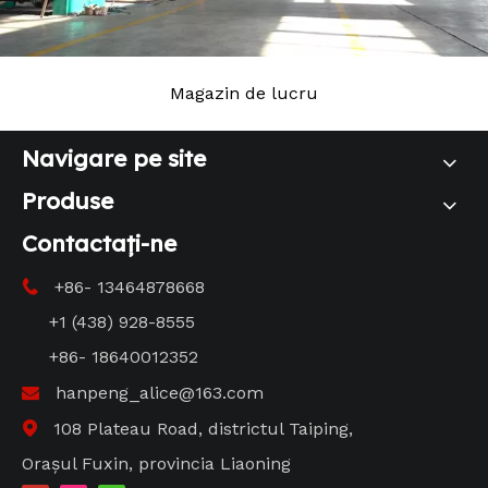
Magazin de lucru
Navigare pe site
Produse
Contactaţi-ne
+86- 13464878668

+1 (438) 928-8555
+86- 18640012352
hanpeng_alice@163.com

108 Plateau Road, districtul Taiping,

Orașul Fuxin, provincia Liaoning