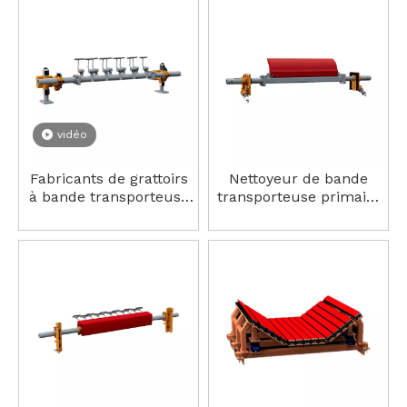
à trois épaisseurs haute
performance
vidéo
Fabricants de grattoirs
Nettoyeur de bande
à bande transporteuse
transporteuse primaire
secondaire HP-V2,
– Haute vitesse,
nettoyeur en carbure
durable, facile à
de tungstène haute
installer, ignifuge
performance