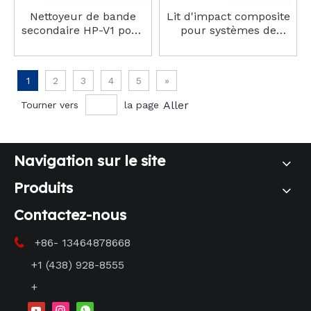
Nettoyeur de bande
Lit d'impact composite
secondaire HP-V1 pour
pour systèmes de
conditions de travail
convoyeurs – Durable
difficiles
et efficace
1
2
3
4
5
»
Aller
Tourner vers
la page
Navigation sur le site
Produits
Contactez-nous
+86- 13464878668

+1 (438) 928-8555
+