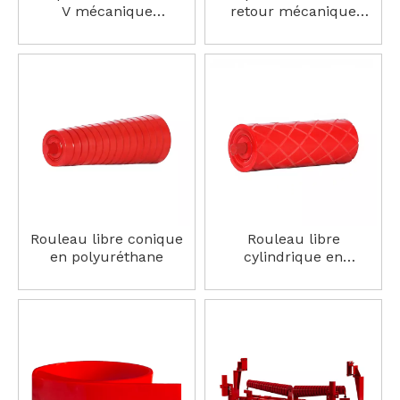
V mécanique
retour mécanique
dynamique hautement
dynamique hautement
réactif HP-YJP-V
réactif HP-YJP-C
Rouleau libre conique
Rouleau libre
en polyuréthane
cylindrique en
polyuréthane