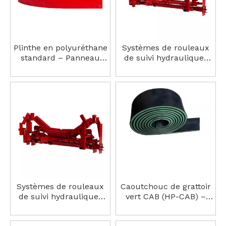
Plinthe en polyuréthane
Systèmes de rouleaux
standard – Panneau
de suivi hydrauliques
d'étanchéité résistant à
HP-JPY-V Traqueur de
l'usure et aux
retour en V
déchirures, déflecteur
de goulotte
Systèmes de rouleaux
Caoutchouc de grattoir
de suivi hydrauliques
vert CAB (HP-CAB) –
HP-JPY-C, traqueur
Solution de nettoyage
dynamique d'auge
de bande transporteuse