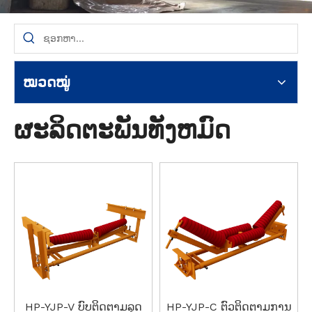
ໝວດໝູ່
ຜະລິດຕະພັນທັງຫມົດ
HP-YJP-V ບົບຕິດຕາມລຸດ
HP-YJP-C ຕົວຕິດຕາມການ