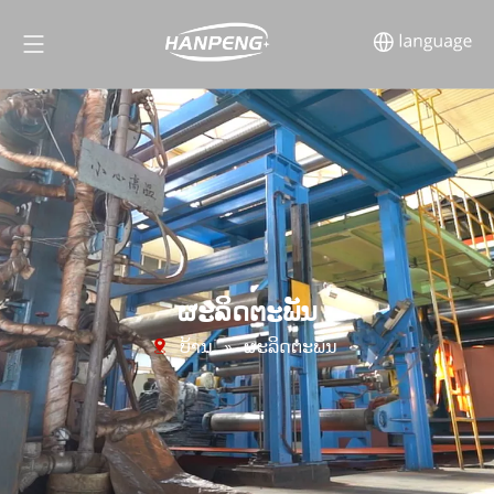
ຜະລິດຕະພັນ
ບ້ານ
»
ຜະ​ລິດ​ຕະ​ພັນ