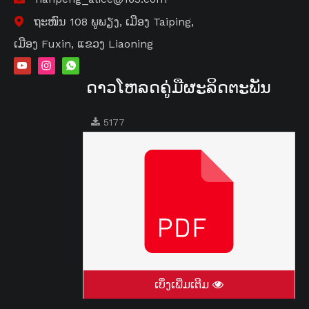
ຖະໜົນ 108 ພູພຽງ, ເມືອງ Taiping,

ເມືອງ Fuxin, ແຂວງ Liaoning
ດາວໂຫລດຄູ່ມືຜະລິດຕະພັນ
5177
ເບິ່ງເພີ່ມເຕີມ