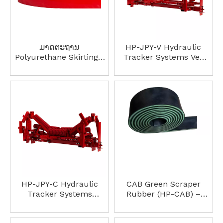
ມາດຕະຖານ
HP-JPY-V Hydraulic
Polyurethane Skirting -
Tracker Systems Vee
Wear Resistant Tear
Return Tracker
Resistant Seal Board
Chute Baffle
HP-JPY-C Hydraulic
CAB Green Scraper
Tracker Systems
Rubber (HP-CAB) –
Dynamic Trough
ປະສິດທິພາບສູງການເຮັດ
Tracker
ຄວາມສະອາດສາຍແອວລໍາ