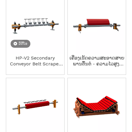
ລຽງສາມຊັ້ນ
ວິດີໂອ
HP-V2 Secondary
ເຄື່ອງເຮັດຄວາມສະອາດສາຍ
Conveyor Belt Scraper
ພານຕົ້ນຕໍ - ຄວາມໄວສູງ,
ຜູ້ຜະລິດເຄື່ອງເຮັດຄວາມ
ທົນທານ, ຕິດຕັ້ງງ່າຍ, ທົນທານ
ສະອາດ Tungsten
ຕໍ່ໄຟ
Carbide ປະສິດທິພາບສູງ