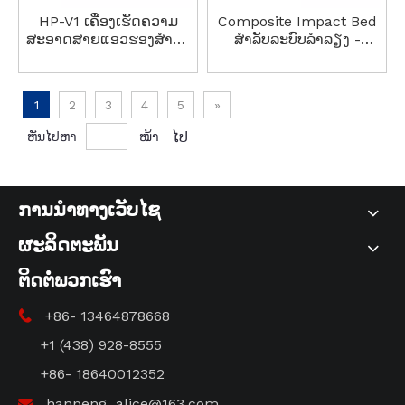
HP-V1 ເຄື່ອງເຮັດຄວາມ
Composite Impact Bed
ສະອາດສາຍແອວຮອງສໍາລັບ
ສໍາລັບລະບົບລໍາລຽງ -
ສະພາບການເຮັດວຽກທີ່
ທົນທານ ແລະມີປະສິດທິພາບ
ຮຸນແຮງ
1
2
3
4
5
»
ໄປ
ຫັນໄປຫາ
ໜ້າ
ການນໍາທາງເວັບໄຊ
ຜະລິດຕະພັນ
ຕິດຕໍ່ພວກເຮົາ
+86- 13464878668

+1 (438) 928-8555
+86- 18640012352
hanpeng_alice@163.com
