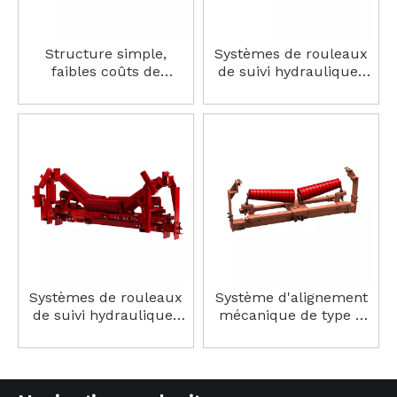
Structure simple,
Systèmes de rouleaux
faibles coûts de
de suivi hydrauliques
maintenance et facilité
HP-JPY-V Traqueur de
d'utilisation, le dispositif
retour en V
d'alignement en forme
d'auge est largement
utilisé dans diverses
lignes de production
industrielle. Système de
suivi des retours
Systèmes de rouleaux
Système d'alignement
de suivi hydrauliques
mécanique de type V
HP-JPY-C, traqueur
JP-V
dynamique d'auge