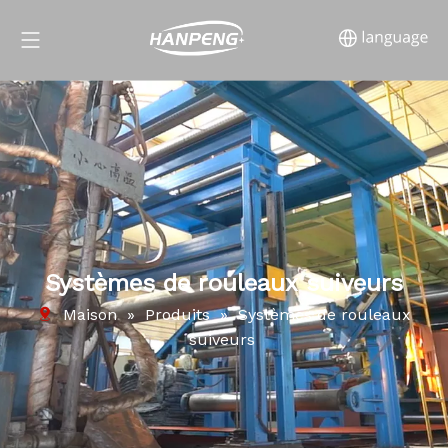
Systèmes de rouleaux suiveurs
Maison
»
Produits
»
Systèmes de rouleaux
suiveurs