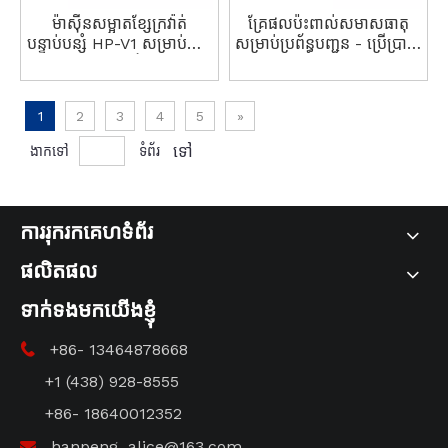
ម៉ាស៊ីនសម្អាតខ្សែក្រវ៉ាត់
គ្រែផលប៉ះពាល់សមាសធាតុ
បន្ទាប់បន្សំ HP-V1 សម្រាប់លក្ខ
សម្រាប់ប្រព័ន្ធបញ្ជូន - ប្រើប្រាស់
ខណ្ឌការងារដ៏អាក្រក់
បានយូរ និងមានប្រសិទ្ធភាព
1
2
3
4
5
»
ទៅ
ងាកទៅ
ទំព័រ
ការរុករកគេហទំព័រ
ផលិតផល
ទាក់ទងមកយើងខ្ញុំ
+86- 13464878668

+1 (438) 928-8555
+86- 18640012352
hanpeng_alice@163.com
