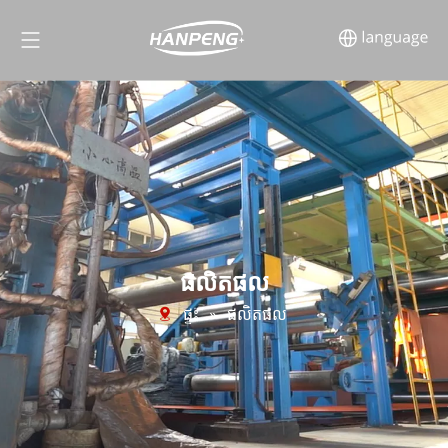
ផលិតផល
ផ្ទះ
»
ផលិតផល