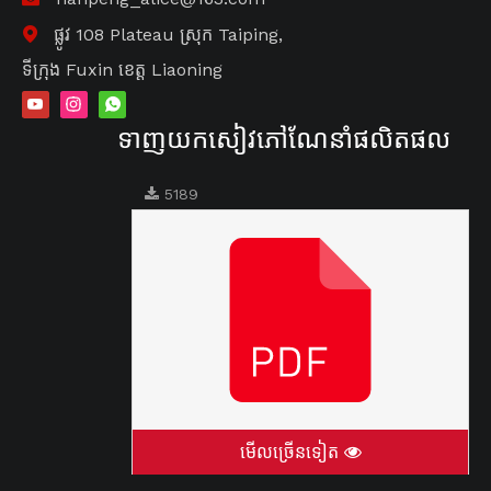
ផ្លូវ 108 Plateau ស្រុក Taiping,

ទីក្រុង Fuxin ខេត្ត Liaoning
ទាញយកសៀវភៅណែនាំផលិតផល
5189
មើលច្រើនទៀត