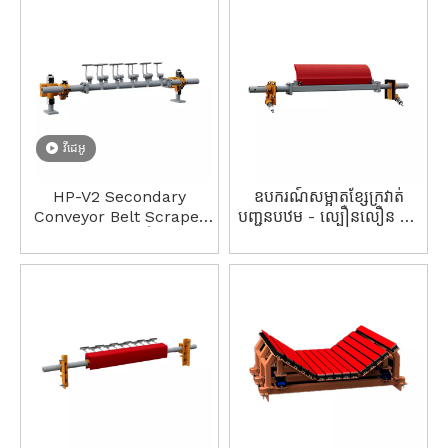
ប្រសិទ្ធភាព​ខ្ពស់
វីដេអូ
HP-V2 Secondary
ឧបករណ៍សម្អាតខ្សែក្រវាត់
Conveyor Belt Scraper
បញ្ជូនបឋម - ល្បឿនលឿន ប្រើ
ក្រុមហ៊ុនផលិតម៉ាស៊ីនសម្អាត
ប្រាស់បានយូរ ងាយស្រួល
Tungsten Carbide ដែល
ដំឡើង មិនងាយឆេះ
មានដំណើរការខ្ពស់។