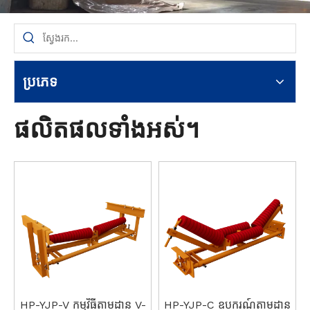
ប្រភេទ
ផលិតផលទាំងអស់។
HP-YJP-V កម្មវិធីតាមដាន V-
HP-YJP-C ឧបករណ៍តាមដាន