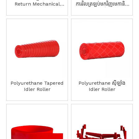
Return Mechanical
ការវិលត្រឡប់មកវិញមេកានិក
Dynamic Responsive
ថាមវន្តដែលឆ្លើយតបខ្ពស់
ខ្ពស់។
Polyurethane Tapered
Polyurethane ស៊ីឡាំង
Idler Roller
Idler Roller