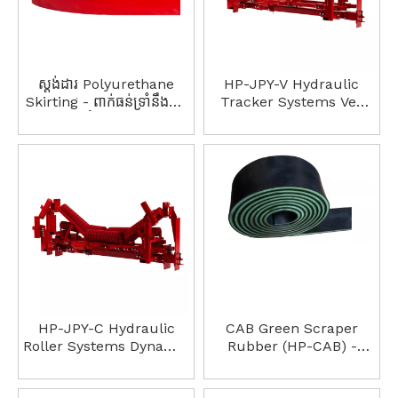
ស្ដង់ដារ Polyurethane
HP-JPY-V Hydraulic
Skirting - ពាក់ធន់ទ្រាំនឹងការ
Tracker Systems Vee
បង្ហូរទឹកភ្នែក ក្រុម
Return Tracker
ប្រឹក្សាភិបាលបិទជិត Chute
Baffle
HP-JPY-C Hydraulic
CAB Green Scraper
Roller Systems Dynamic
Rubber (HP-CAB) -
Trough Tracker
ដំណោះ​ស្រាយ​ការ​សម្អាត​
ខ្សែក្រវាត់​បី​ស្រទាប់​ដែល​មាន​