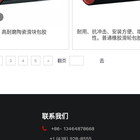
频
耐用、抗冲击、安装方便、
高耐磨陶瓷滑块包胶
性。普通橡胶滑轮包
去
3
4
5
»
翻页
联系我们
+86- 13464878668

+1 (438) 928-8555