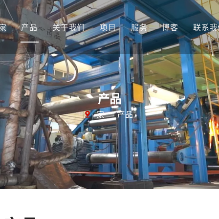
家
产品
关于我们
项目
服务
博客
联系我
皮带清洁系统
公司简介
冲击系统
视频
滑轮包胶
下载
产品
冷接及修补材料
家
“
产品
维修和保养工具
热熔接及养护材料
磨损保护
跟踪滚轮系统