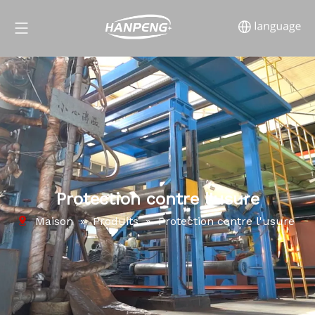
Protection contre l'usure
Maison
»
Produits
»
Protection contre l'usure