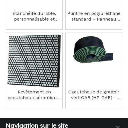
Étanchéité durable,
Plinthe en polyuréthane
personnalisable et
standard – Panneau
efficace, améliore la
d'étanchéité résistant à
sécurité sur le lieu de
l'usure et aux
travail. Jupe en
déchirures, déflecteur
caoutchouc
de goulotte
Revêtement en
Caoutchouc de grattoir
caoutchouc céramique,
vert CAB (HP-CAB) –
panneaux de haute
Solution de nettoyage
qualité hautement
de bande transporteuse
résistants à l'usure
à trois épaisseurs haute
performance
Navigation sur le site