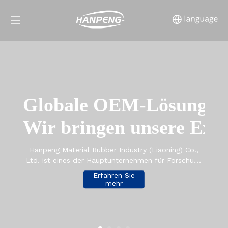
Globale OEM-Lösungen
Wir bringen unsere Exper
Hanpeng Material Rubber Industry (Liaoning) Co.,
Ltd. ist eines der Hauptunternehmen für Forschung
und Entwicklung, Produktion, Handel und technische
Erfahren Sie
Dienstleistungen für Industrie- und Bergbauprodukte
mehr
und ein Unternehmen, das Forschung und
Entwicklung, Produktion, Vertrieb und technischen
Service für Industrie- und Mineralprodukte integriert.