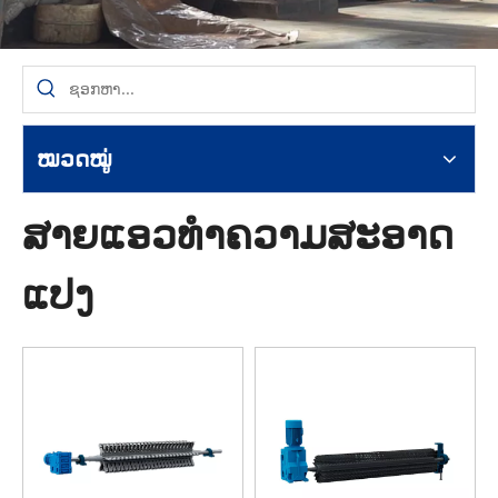
ໝວດໝູ່
ສາຍແອວທໍາຄວາມສະອາດ
ແປງ