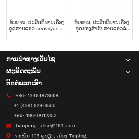
ທົນທານ, ປະສິດທິພາບເຄື່ອງ
ທົນທານ, ປະສິດທິພາບເຄື່ອງ
ຂູດສາຍແອວ conveyor ສໍາ
ຂູດຮອງສໍາລັບສາຍແອວລໍາ
ລັບຄໍາຮ້ອງສະຫມັກອຸດ
ລຽງອຸດສາຫະກໍາຕ່າງໆ
ສາຫະກໍາຕ່າງໆ.
ການນໍາທາງເວັບໄຊ
ຜະລິດຕະພັນ
ຕິດຕໍ່ພວກເຮົາ
+86- 13464878668

+1 (438) 928-8555
+86- 18640012352
hanpeng_alice@163.com

ຖະໜົນ 108 ພູພຽງ, ເມືອງ Taiping,
