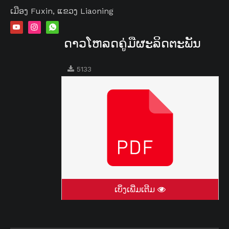
ເມືອງ Fuxin, ແຂວງ Liaoning
ດາວໂຫລດຄູ່ມືຜະລິດຕະພັນ
5133
ເບິ່ງເພີ່ມເຕີມ