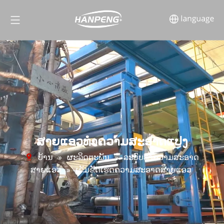
ສາຍແອວທໍາຄວາມສະອາດແປງ
ບ້ານ
»
ຜະລິດຕະພັນ
»
ລະບົບທໍາຄວາມສະອາດ
ສາຍແອວ
»
ເຂັມຂັດເຮັດຄວາມສະອາດສາຍແອວ