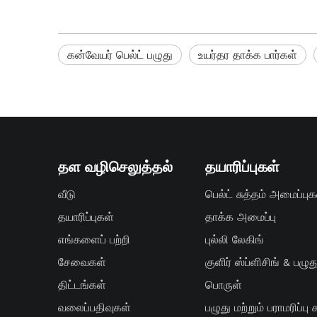
கன்வேயர் பெல்ட் பழுது
உயர்தர தாக்க பார்கள்
தள வழிசெலுத்தல்
தயாரிப்புகள்
வீடு
பெல்ட் சுத்தம் அமைப்புக
தயாரிப்புகள்
தாக்க அமைப்பு
எங்களைப் பற்றி
புல்லி லேகிங்
சேவைகள்
குளிர் ஸ்ப்ளிசிங் & பழுது
திட்டங்கள்
பொருள்
வலைப்பதிவுகள்
பழுது மற்றும் பராமரிப்பு