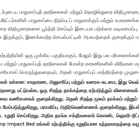
தொடர்புடைய பாதுகாப்புத் தரநிலைகள் மற்றும் தொழில்துறை விதிமுற
ரேட்டர்களின் பாதுகாப்பை திறம்படப் பாதுகாக்கும் மற்றும் உபகரணங்கள
ை விதிமுறைகளை பூர்த்தி செய்யும் இடையக படுக்கை வடிவமைப்பு, உற
க இருக்கும், இணக்கமற்ற செயல்பாட்டின் அபாயத்தைக் குறைக்கும் மற
்பத்தியின் ஒரு முக்கிய பகுதியாகும், மேலும் இது பல பரிமாணங்களில் 
ிமை மற்றும் பாதுகாப்புத் தரநிலைகள் போன்ற காரணிகளின் விரிவான மதிப
ப் பொருந்துவதையும், அதன் பாதுகாப்புப் பாத்திரத்தை முழுமைய
ிகள் உள்ளன: சாதாரண, அனுசரிப்பு மற்றும் கனரக-கடமை, இது வெ
ிதானது மட்டுமல்ல, ஒரு சிறந்த
தாக்கத்தை
ஏற்படுத்தும் விளைவைக
ிழிவை கணிசமாகக் குறைக்கிறது. அதன் சிறந்த மூலம்
தாக்கம் மற்றும
ேம்படுத்துகிறது, பராமரிப்பு அதிர்வெண்ணைக் குறைக்கிறது, இயக்க
 உறுதி செய்கிறது. அதிக தாக்க சக்திகளைக் கொண்ட ஹெவி-டூட்டி 
Hamp Impact Bed உங்கள் உற்பத்திக்கு உறுதியான உத்தரவாதத்தை வழ