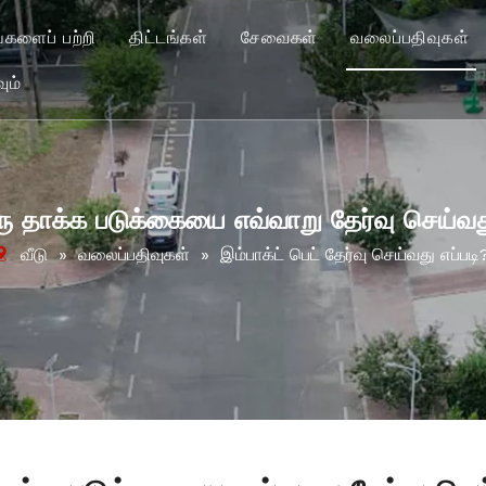
்களைப் பற்றி
திட்டங்கள்
சேவைகள்
வலைப்பதிவுகள்
ும்
அமைப்புகள்
நிறுவனத்தின் சுயவிவரம்
வீடியோ
பதிவிறக்கவும்
ு தாக்க படுக்கையை எவ்வாறு தேர்வு செய்வ
் & பழுதுபார்க்கும் பொருள்
வீடு
»
வலைப்பதிவுகள்
»
இம்பாக்ட் பெட் தேர்வு செய்வது எப்படி
ாமரிப்பு கருவிகள்
 ரிப்பேர் மெட்டீரியல்
ுங்கள்
சிஸ்டம்ஸ்
்