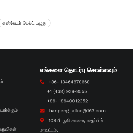
கன்வேயர் பெல்ட் பழுது
எங்களை தொடர்பு கொள்ளவும்
ள்
+86- 13464878668

+1 (438) 928-8555
+86- 18640012352
பார்க்கும்
hanpeng_alice@163.com

108 பீடபூமி சாலை, தைப்பிங்

 கருவிகள்
மாவட்டம்,