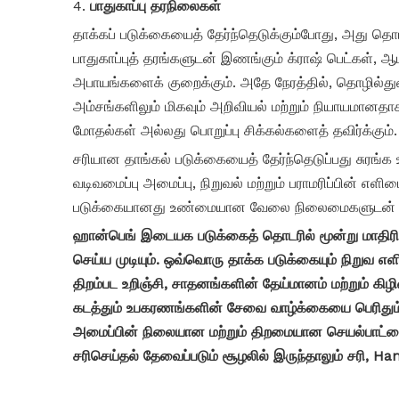
4.
பாதுகாப்பு தரநிலைகள்
தாக்கப் படுக்கையைத் தேர்ந்தெடுக்கும்போது, ​​அது 
பாதுகாப்புத் தரங்களுடன் இணங்கும் க்ராஷ் பெட்கள், ஆப
அபாயங்களைக் குறைக்கும். அதே நேரத்தில், தொழில்துற
அம்சங்களிலும் மிகவும் அறிவியல் மற்றும் நியாயமானதா
மோதல்கள் அல்லது பொறுப்பு சிக்கல்களைத் தவிர்க்கும்.
சரியான தாங்கல் படுக்கையைத் தேர்ந்தெடுப்பது சுரங்க உற
வடிவமைப்பு அமைப்பு, நிறுவல் மற்றும் பராமரிப்பின் எள
படுக்கையானது உண்மையான வேலை நிலைமைகளுடன் சரியாக
ஹான்பெங் இடையக படுக்கைத் தொடரில் மூன்று மாதிர
செய்ய முடியும். ஒவ்வொரு
தாக்க
படுக்கையும் நிறுவ எள
திறம்பட உறிஞ்சி, சாதனங்களின் தேய்மானம் மற்றும் க
கடத்தும் உபகரணங்களின் சேவை வாழ்க்கையை பெரிதும் ம
அமைப்பின் நிலையான மற்றும் திறமையான செயல்பாட்டை
சரிசெய்தல் தேவைப்படும் சூழலில் இருந்தாலும் சரி, 