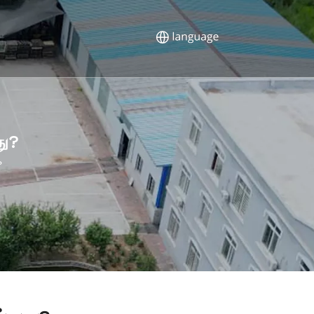
து?
?