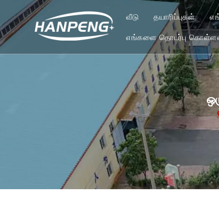
வீடு
தயாரிப்புகள்
எங
எங்களை தொடர்பு கொள்ளவ
பெல்ட் சுத்தம் 
தாக்க அமைப்பு
புல்லி லேகிங்
ஒர
குளிர் ஸ்ப்ளிசிங
பழுது மற்றும் பர
ஹாட் ஸ்ப்ளிசிங் &
பாதுகாப்பு அணிய
டிராக்கர் ரோலர் 
இட்லர் உருளைகள