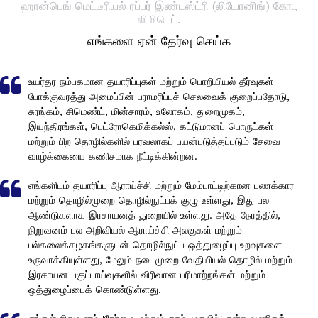
ஹான்பெங் மெட்டீரியல் ரப்பர் இண்டஸ்ட்ரி (லியோனிங்) கோ.,
லிமிடெட்.
எங்களை ஏன் தேர்வு செய்க
உயர்தர நம்பகமான தயாரிப்புகள் மற்றும் பொறியியல் தீர்வுகள்
போக்குவரத்து அமைப்பின் பராமரிப்புச் செலவைக் குறைப்பதோடு,
சுரங்கம், சிமெண்ட், மின்சாரம், உலோகம், துறைமுகம்,
இயந்திரங்கள், பெட்ரோகெமிக்கல்ஸ், கட்டுமானப் பொருட்கள்
மற்றும் பிற தொழில்களில் பரவலாகப் பயன்படுத்தப்படும் சேவை
வாழ்க்கையை கணிசமாக நீட்டிக்கின்றன.
எங்களிடம் தயாரிப்பு ஆராய்ச்சி மற்றும் மேம்பாட்டிற்கான பணக்கார
மற்றும் தொழில்முறை தொழில்நுட்பக் குழு உள்ளது, இது பல
ஆண்டுகளாக இரசாயனத் துறையில் உள்ளது. அதே நேரத்தில்,
நிறுவனம் பல அறிவியல் ஆராய்ச்சி அலகுகள் மற்றும்
பல்கலைக்கழகங்களுடன் தொழில்நுட்ப ஒத்துழைப்பு உறவுகளை
உருவாக்கியுள்ளது, மேலும் நடைமுறை வேதியியல் தொழில் மற்றும்
இரசாயன பகுப்பாய்வுகளில் விரிவான பரிமாற்றங்கள் மற்றும்
ஒத்துழைப்பைக் கொண்டுள்ளது. ​​​​​​​