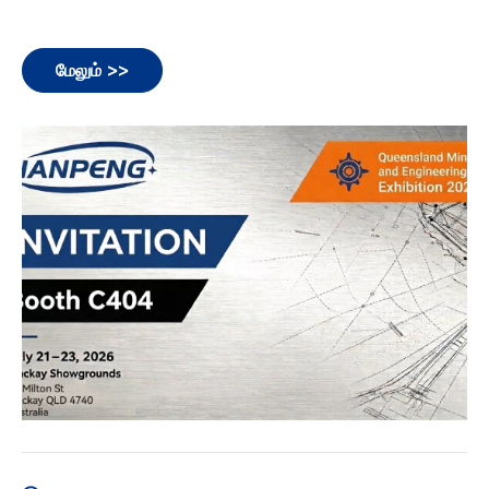
மேலும் >>