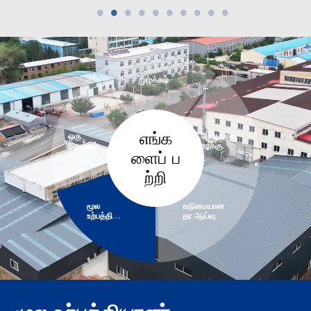
சூடான
வல்கனைஸ்டு
மூட்டுகள்
R2L
ஆனது
முழக்கம்
எங்க
ஒரு
போதுமான
நிறுத்தம்
சரக்கு
ளைப் ப
இருப்பு
ற்றி
மூல
கடுமையான
உற்பத்தியாள
தர ஆய்வு
ர்