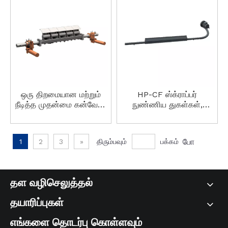
ஸ்கிராப்பர்
ஒரு திறமையான மற்றும்
HP-CF ஸ்க்ராப்பர்
நீடித்த முதன்மை கன்வேயர்
நுண்ணிய துகள்கள்,
கிளீனர் HP-F1
பொடிகள் மற்றும்
குப்பைகளை திறமையாக
சுத்தம் செய்கிறது.
போ
1
2
3
»
திரும்பவும்
பக்கம்
தள வழிசெலுத்தல்
தயாரிப்புகள்
எங்களை தொடர்பு கொள்ளவும்