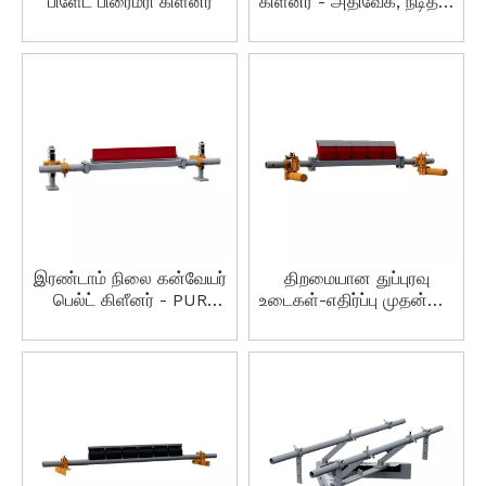
பிளேட் பிரைமரி கிளீனர்
கிளீனர் - அதிவேக, நீடித்த,
எளிதான நிறுவல், ஃபிளேம்
ரிடார்டன்ட்
இரண்டாம் நிலை கன்வேயர்
திறமையான துப்புரவு
பெல்ட் கிளீனர் - PUR
உடைகள்-எதிர்ப்பு முதன்மை
பிளேடு, சரிசெய்யக்கூடிய
பெல்ட் கிளீனர்
பதற்றம், திறமையானது