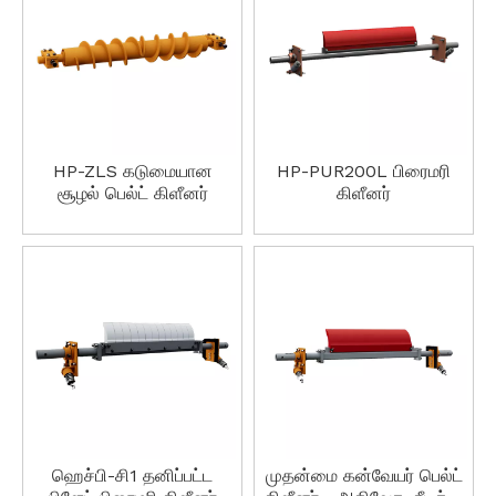
HP-ZLS கடுமையான
HP-PUR200L பிரைமரி
சூழல் பெல்ட் கிளீனர்
கிளீனர்
ஹெச்பி-சி1 தனிப்பட்ட
முதன்மை கன்வேயர் பெல்ட்