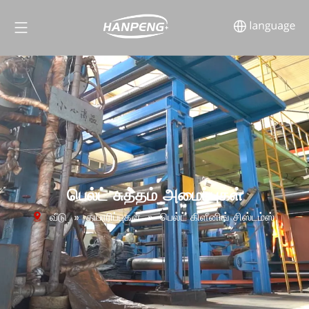
பெல்ட் சுத்தம் அமைப்புகள்
வீடு
»
தயாரிப்புகள்
»
பெல்ட் கிளீனிங் சிஸ்டம்ஸ்