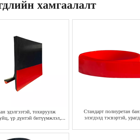
гдлийн хамгаалалт
Стандарт полиуретан бан
ан эдэлгээтэй, тохируулж
элэгдэлд тэсвэртэй, ураг
уйц, үр дүнтэй битүүмжлэл,
тэсвэртэй битүүмжлэлийн ха
н байрны аюулгүй байдлыг
ганга хаалт
сайжруулна.Резин юбка