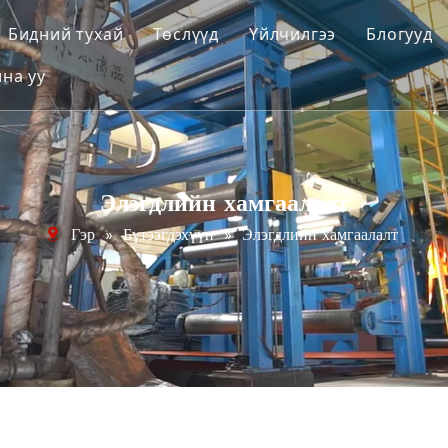
Бидний тухай
Төслүүд
Үйлчилгээ
Блогууд
на уу
лэх системүүд
Компанийн танилцуулга
систем
Видео
огдол
Татаж авах
Элэгдлийн хамгаалалт
х, засах материал
Гэр
»
Бүтээгдэхүүн
»
Элэгдлийн хамгаалалт
ар үйлчилгээний хэрэгсэл
х, засварлах материал
амгаалалт
r Systems
н бултуур