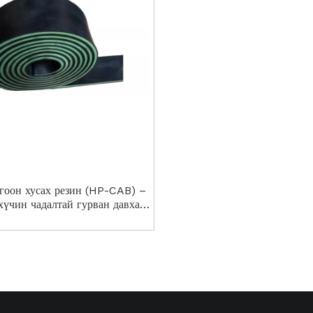
гоон хусах резин (HP-CAB) –
хүчин чадалтай гурван давхар
 дамжуулагч цэвэрлэх шийдэл