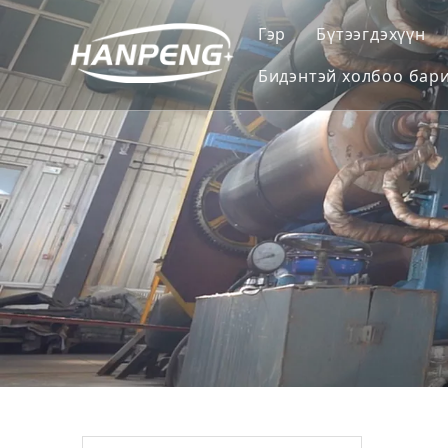
Гэр
Бүтээгдэхүүн
Бидэнтэй холбоо бари
Туузан цэвэр
Нөлөөллийн 
Дамрын хоцр
Хүйтэн залга
Засвар, засв
Халуун залга
Элэгдлийн х
Tracker Rolle
Хөдөлгүүрий