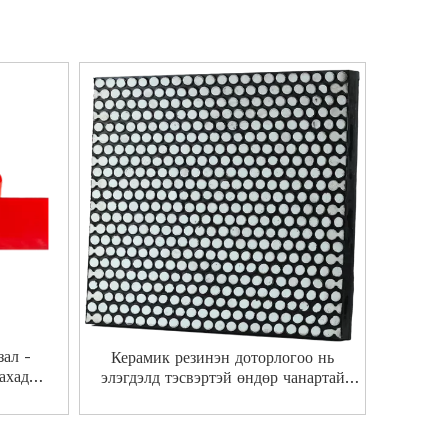
зал -
Керамик резинэн доторлогоо нь
дахад
элэгдэлд тэсвэртэй өндөр чанартай
втангийн
хавтангийн дэвсгэр