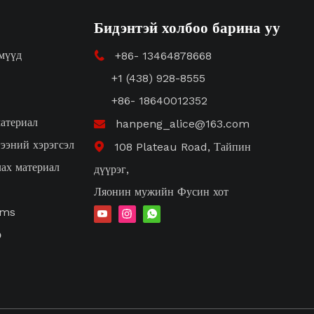
Бидэнтэй холбоо барина уу
емүүд
+86- 13464878668

+1 (438) 928-8555
+86- 18640012352
материал
hanpeng_alice@163.com

гээний хэрэгсэл
108 Plateau Road, Тайпин

лах материал
дүүрэг,
Ляонин мужийн Фусин хот
ems
р