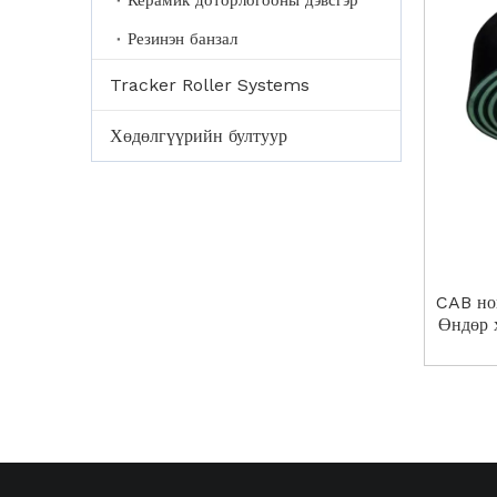
Керамик доторлогооны дэвсгэр
Резинэн банзал
Tracker Roller Systems
Хөдөлгүүрийн бултуур
CAB но
Өндөр 
туузан