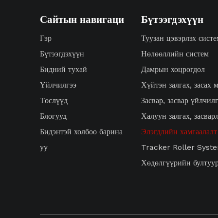
Сайтын навигаци
Бүтээгдэхүүн
Гэр
Туузан цэвэрлэх сист
Бүтээгдэхүүн
Нөлөөллийн систем
Бидний тухай
Дамрын хоцрогдол
Үйлчилгээ
Хүйтэн залгах, засах 
Төслүүд
Засвар, засвар үйлчил
Блогууд
Халуун залгах, засвар
Бидэнтэй холбоо барина
Элэгдлийн хамгаалалт
уу
Tracker Roller Syst
Хөдөлгүүрийн бултуу