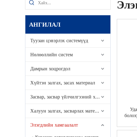
Элэ
АНГИЛАЛ
Туузан цэвэрлэх системүүд
Нөлөөллийн систем
Дамрын хоцрогдол
Хүйтэн залгах, засах материал
Засвар, засвар үйлчилгээний хэрэгсэл
Уда
Халуун залгах, засварлах материал
болох
ажлы
Элэгдлийн хамгаалалт