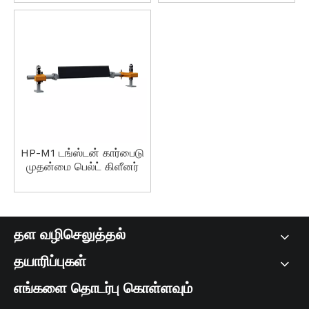
ரெசிஸ்டன்
HP-M1 டங்ஸ்டன் கார்பைடு
முதன்மை பெல்ட் கிளீனர்
தள வழிசெலுத்தல்
தயாரிப்புகள்
எங்களை தொடர்பு கொள்ளவும்