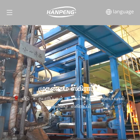
முதன்மை ஸ்கிராப்பர்
வீடு
»
தயாரிப்புகள்
»
பெல்ட் சுத்தம் அமைப்புகள்
முதன்மை
ஸ்கிராப்பர்