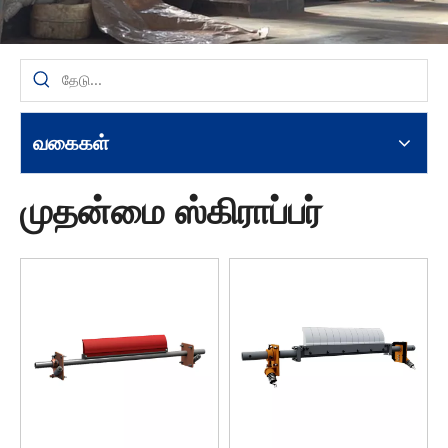
வகைகள்
முதன்மை ஸ்கிராப்பர்