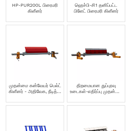
HP-PUR200L பிரைமரி
ஹெச்பி-சி1 தனிப்பட்ட
கிளீனர்
பிளேட் பிரைமரி கிளீனர்
முதன்மை கன்வேயர் பெல்ட்
திறமையான துப்புரவு
கிளீனர் - அதிவேக, நீடித்த,
உடைகள்-எதிர்ப்பு முதன்மை
எளிதான நிறுவல், ஃபிளேம்
பெல்ட் கிளீனர்
ரிடார்டன்ட்