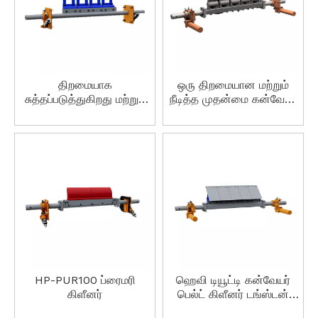
திறமையாக
ஒரு திறமையான மற்றும்
சுத்தப்படுத்துகிறது மற்றும்
நீடித்த முதன்மை கன்வேயர்
பல்வேறு தொழில்களுக்கு
கிளீனர் HP-F1
ஏற்றது மற்றும் பெல்ட்
அகலங்கள் HP-F2
ஸ்கிராப்பர்
HP-PUR100 ப்ரைமரி
ஹெவி டியூட்டி கன்வேயர்
கிளீனர்
பெல்ட் கிளீனர் டங்ஸ்டன்
கார்பைடு, இம்பாக்ட்-