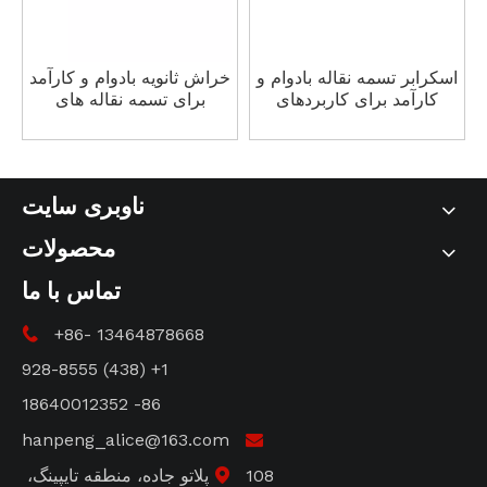
اسکرابر تسمه نقاله بادوام و
خراش ثانویه بادوام و کارآمد
کارآمد برای کاربردهای
برای تسمه نقاله های
مختلف صنعتی.
صنعتی مختلف
ناوبری سایت
محصولات
تماس با ما
+86- 13464878668

1+ (438) 928-8555
86- 18640012352
hanpeng_alice@163.com

108 پلاتو جاده، منطقه تایپینگ،
