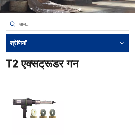
श्रेणियाँ
T2 एक्सट्रूडर गन