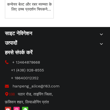
कन्वेयर बेल्ट और रबर मरम्मत के
लिए उच्च प्रदर्शन चिपकने
वाला। HP-T2
साइट नेविगेशन
उत्पादों
हमसे संपर्क करें
+ 13464878668

+1 (438) 928-8555
+ 18640012352
hanpeng_alice@163.com

पठार रोड, ताइपिंग जिला,
108
फ़क्सिन शहर, लियाओनिंग प्रांत