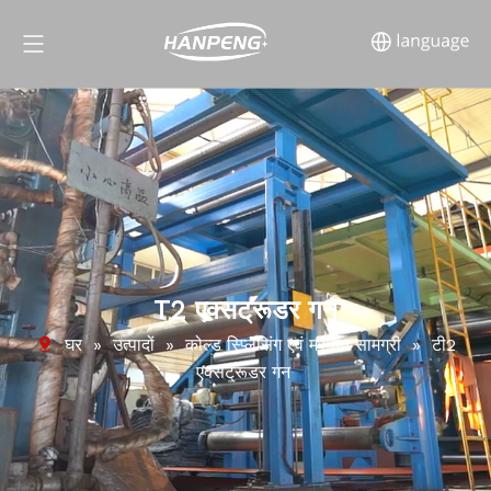
T2 एक्सट्रूडर गन
घर
»
उत्पादों
»
कोल्ड स्प्लिसिंग एवं मरम्मत सामग्री
»
टी2
एक्सट्रूडर गन