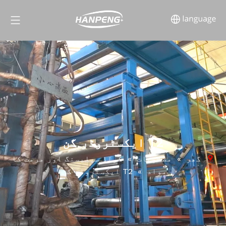
T2 ایکسٹروڈر گن
گھر
»
مصنوعات
»
کولڈ سپلیسنگ اور مرمت کا
مواد
»
T2 ایکسٹروڈر گن