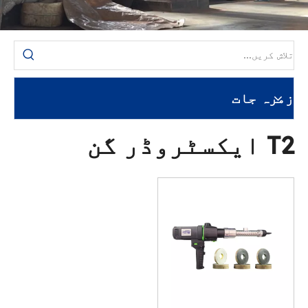
زمرہ جات
T2 ایکسٹروڈر گن