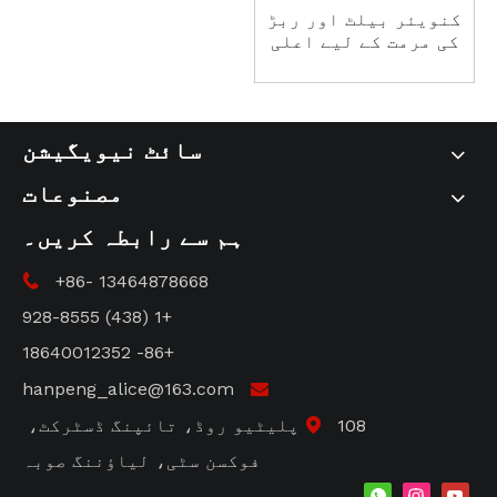
کنویئر بیلٹ اور ربڑ
کی مرمت کے لیے اعلی
کارکردگی کا چپکنے
والا۔ HP-T2
سائٹ نیویگیشن
مصنوعات
ہم سے رابطہ کریں۔
+86- 13464878668

+1 (438) 928-8555
+86- 18640012352
hanpeng_alice@163.com

108 پلیٹیو روڈ، تائپنگ ڈسٹرکٹ،

فوکسن سٹی، لیاؤننگ صوبہ