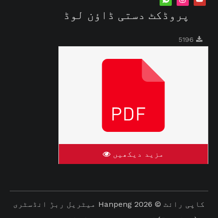
پروڈکٹ دستی ڈاؤن لوڈ
5196
مزید دیکھیں
کاپی رائٹ ©
2026
Hanpeng میٹریل ربڑ انڈسٹری