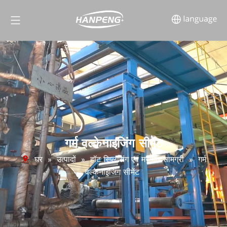
गर्म वल्केनाइजिंग सीमेंट
घर
»
उत्पादों
»
हॉट स्प्लिसिंग एवं मरम्मत सामग्री
»
गर्म
वल्केनाइजिंग सीमेंट