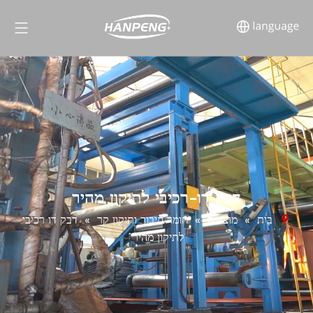
דבק דו-רכיבי לתיקון מהיר
בַּיִת
»
מוצרים
»
חומר חיבור ותיקון קר
»
דבק דו רכיבי
לתיקון מהיר