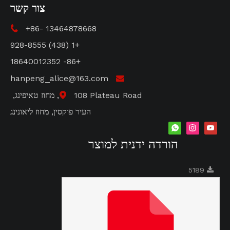
צור קשר
+86- 13464878668

+1 (438) 928-8555
+86- 18640012352
hanpeng_alice@163.com

108 Plateau Road, מחוז טאיפינג,

העיר פוקסין, מחוז ליאונינג
הורדה ידנית למוצר
5189