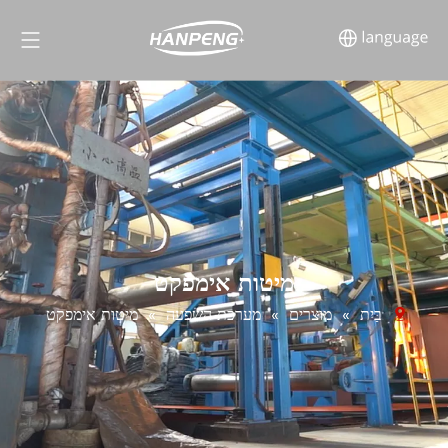
מיטות אימפקט
בַּיִת
»
מוצרים
»
מערכת השפעה
»
מיטות אימפקט