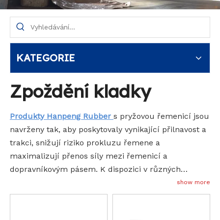
KATEGORIE
Zpoždění kladky
Produkty Hanpeng Rubber
s pryžovou řemenicí jsou
navrženy tak, aby poskytovaly vynikající přilnavost a
trakci, snižují riziko prokluzu řemene a
maximalizují přenos síly mezi řemenicí a
dopravníkovým pásem. K dispozici v různých
směsích a povrchových vzorech, naše
Řešení s
show more
pryžovými řemenicemi
jsou přizpůsobena tak, aby
obstála v náročných prostředích těžby, lomů a