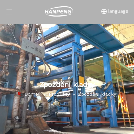
Zpoždění kladky
Domov
»
Produkty
»
Zpoždění kladky