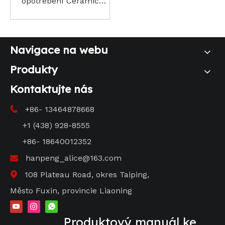
opotřebení Ceramic
Slide Lagging
Navigace na webu
Produkty
Kontaktujte nás
+86- 13464878668

+1 (438) 928-8555
+86- 18640012352
hanpeng_alice@163.com

108 Plateau Road, okres Taiping,

Město Fuxin, provincie Liaoning
Produktový manuál ke