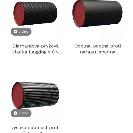
náročných průmyslových aplikací.
video
Diamantová pryžová
Odolná, odolná proti
kladka Lagging s CN
nárazu, snadná
spojovací vrstvou
instalace, zvyšuje
bezpečnost
video
vysoká odolnost proti