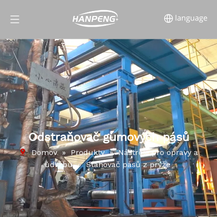
Odstraňovač gumových pásů
Domov
»
Produkty
»
Nástroje pro opravy a
údržbu
»
Stahovač pásů z pryže