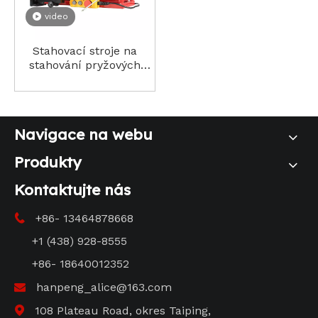
video
Stahovací stroje na
stahování pryžových
pásů Dopravníkové pásy
Nástroje na sváření
Navigace na webu
Produkty
Kontaktujte nás
+86- 13464878668

+1 (438) 928-8555
+86- 18640012352
hanpeng_alice@163.com

108 Plateau Road, okres Taiping,
