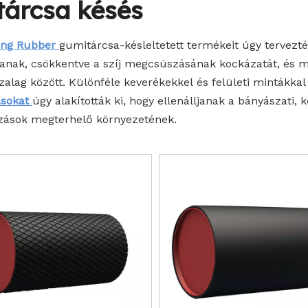
jtárcsa késés
eng Rubber
gumitárcsa-késleltetett termékeit úgy tervezté
sanak, csökkentve a szíj megcsúszásának kockázatát, és max
szalag között. Különféle keverékekkel és felületi mintákka
sokat
úgy alakították ki, hogy ellenálljanak a bányászati, k
zások megterhelő környezetének.