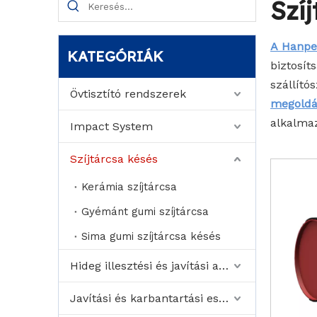
Szí
A Hanp
KATEGÓRIÁK
biztosít
szállító
Övtisztító rendszerek
megoldá
alkalma
Impact System
Szíjtárcsa késés
Kerámia szíjtárcsa
Gyémánt gumi szíjtárcsa
Sima gumi szíjtárcsa késés
Hideg illesztési és javítási anyag
Javítási és karbantartási eszközök