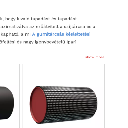
k, hogy kiváló tapadást és tapadást
imalizálva az erőátvitelt a szíjtárcsa és a
l kapható, a mi
A gumitárcsás késleltetési
őfejtési és nagy igénybevételű ipari
show more