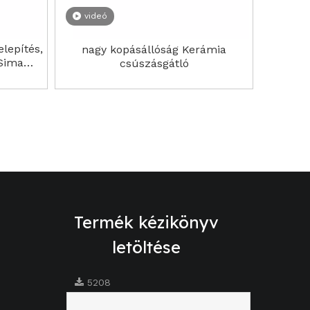
videó
elepítés,
nagy kopásállóság Kerámia
 Sima
csúszásgátló
Termék kézikönyv
letöltése
5208