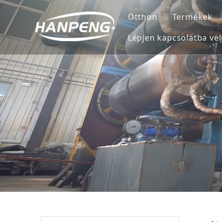
Otthon
Termékek
Lépjen kapcsolatba ve
Övtisztít
Impact S
Szíjtárcs
Hideg ill
Javítási 
Meleg ill
Viselésv
Nyomköve
Idler Rol