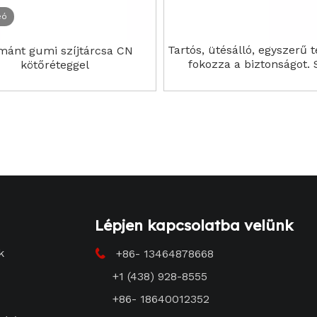
eó
Tartós, ütésálló, egyszerű t
mánt gumi szíjtárcsa CN
fokozza a biztonságot.
kötőréteggel
gumicsiga késés
Lépjen kapcsolatba velünk
k
+86- 13464878668

+1 (438) 928-8555
+86- 18640012352