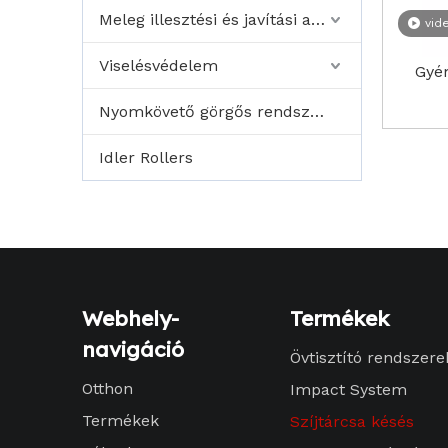
Meleg illesztési és javítási anyag
vid
Viselésvédelem
Gyé
Nyomkövető görgős rendszerek
Idler Rollers
Webhely-
Termékek
navigáció
Övtisztító rendszere
Otthon
Impact System
Termékek
Szíjtárcsa késés