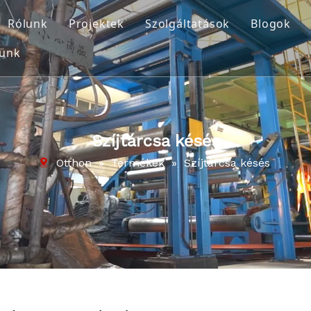
Rólunk
Projektek
Szolgáltatások
Blogok
lünk
ó rendszerek
Vállalati profil
ystem
Videó
a késés
Letöltés
Szíjtárcsa késés
esztési és javítási anyag
Otthon
»
Termékek
»
Szíjtárcsa késés
és karbantartási eszközök
esztési és javítási anyag
édelem
tő görgős rendszerek
lers