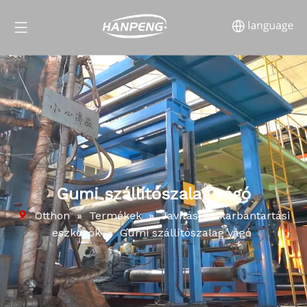
Gumi szállítószalag vágó
Otthon
»
Termékek
»
Javítási és karbantartási
eszközök
»
Gumi szállítószalag vágó