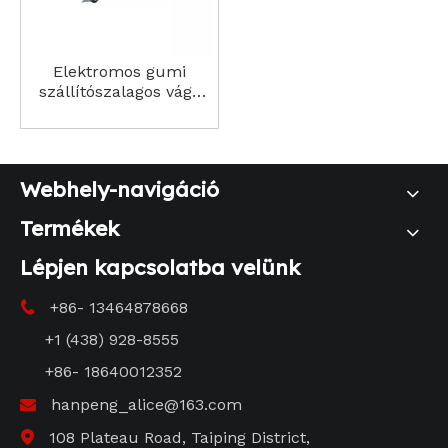
Elektromos gumi
szállítószalagos vágó
Precíziós vágás ipari
alkalmazásokhoz
Webhely-navigáció
Termékek
Lépjen kapcsolatba velünk
+86- 13464878668

+1 (438) 928-8555
+86- 18640012352
hanpeng_alice@163.com

108 Plateau Road, Taiping District,
