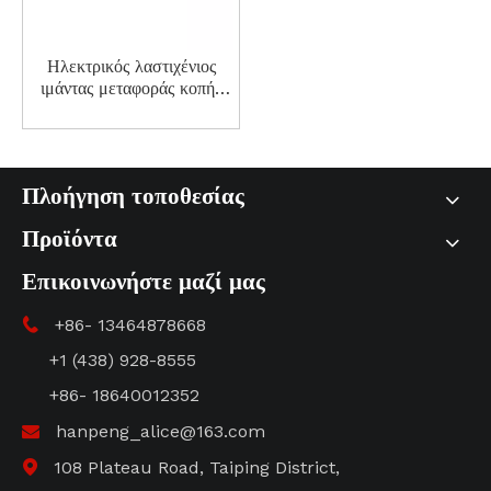
Ηλεκτρικός λαστιχένιος
ιμάντας μεταφοράς κοπής
ακριβείας για �α=/
καθαριστικό ιμάντα
μεταφοράς βαρέως τύπου,
ετοιμάστε τα ακόλουθα:
Πλοήγηση τοποθεσίας
Προϊόντα
Επικοινωνήστε μαζί μας
+86- 13464878668

+1 (438) 928-8555
+86- 18640012352
hanpeng_alice@163.com

108 Plateau Road, Taiping District,
