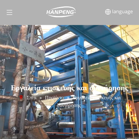
Εργαλεία επισκευής και συντήρησης
Σπίτι
»
Προϊόντα
»
Εργαλεία επισκευής και
συντήρησης