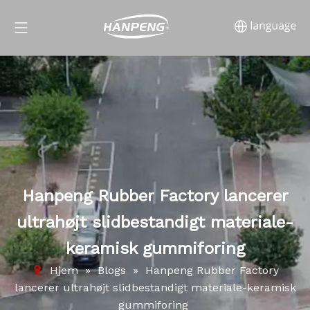
Hanpeng Rubber Factory lancerer
ultrahøjt slidbestandigt materiale-
keramisk gummiforing
Hjem
»
Blogs
»
Hanpeng Rubber Factory
lancerer ultrahøjt slidbestandigt materiale-keramisk
gummiforing