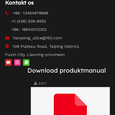
Kontakt os
+86- 13464878668

+1 (438) 928-8555
+86- 18640012352
hanpeng_alice@163.com

108 Plateau Road, Taiping District,

Fuxin City, Liaoning-provinsen
Download produktmanual
5197