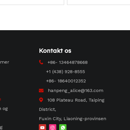
beskadigelse CN-bindin
Kontakt os
emer
+86- 13464878668

+1 (438) 928-8555
+86- 18640012352
hanpeng_alice@163.com

e
108 Plateau Road, Taiping

n og
District,
Fuxin City, Liaoning-provinsen
og