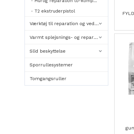
Hurtig reparation to-komponent lim
T2 ekstruderpistol
FYLD
Værktøj til reparation og vedligeholdelse
Varmt splejsnings- og reparationsmateriale
Slid beskyttelse
Sporrullesystemer
Tomgangsruller
gum