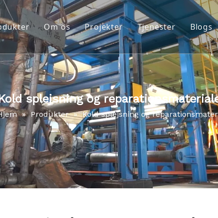
odukter
Om os
Projekter
Tjenester
Blogs
Bælterensningssystemer
Virksomhedsprofil
Impact System
Video
Remskive halter
Download
Kold splejsning og reparationsmaterial
Kold splejsning og reparationsmateriale
Hjem
»
Produkter
»
Kold splejsning og reparationsmater
Værktøj til reparation og vedligeholdelse
Varmt splejsnings- og reparationsmateriale
Slid beskyttelse
Sporrullesystemer