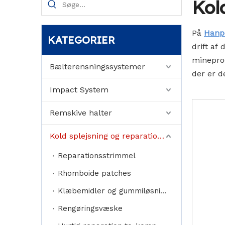
Kol
På
Hanp
KATEGORIER
drift af
mineprod
Bælterensningssystemer
der er d
Impact System
Remskive halter
Kold splejsning og reparationsmateriale
Reparationsstrimmel
Rhomboide patches
Klæbemidler og gummiløsninger
Rengøringsvæske