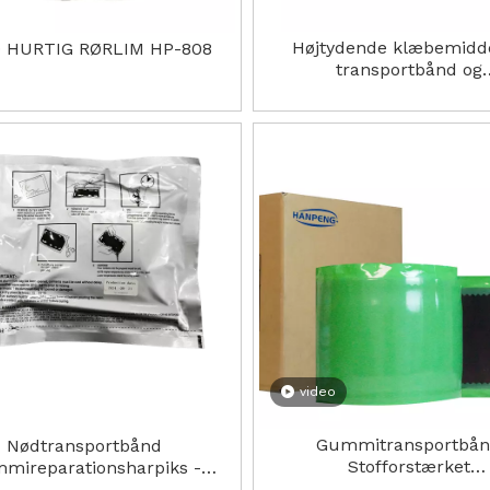
Højtydende klæbemiddel
 HURTIG RØRLIM HP-808
transportbånd og
gummireparationer.H
video
Gummitransportbå
Nødtransportbånd
Stofforstærket
mireparationsharpiks -
reparationsstrimmel lang
RapidFix 2 - Del