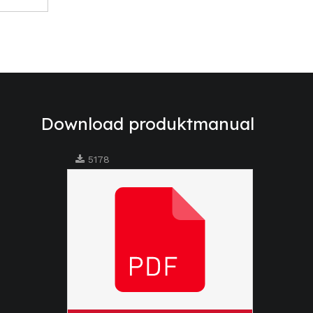
gslag
Download produktmanual
5178