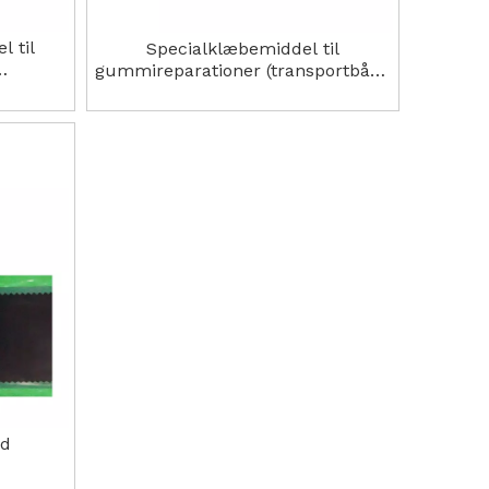
 til
Specialklæbemiddel til
gummireparationer (transportbånd
P-T2
og mere)
nd
sgående