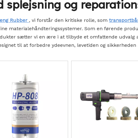
d splejsning og reparatio
Tomgangsruller
eng Rubber
, vi forstår den kritiske rolle, som
transportb
 dine materialehåndteringssystemer. Som en førende produ
ukter sætter vi en ære i at tilbyde et omfattende udvalg 
esignet til at forbedre ydeevnen, levetiden og sikkerheden a