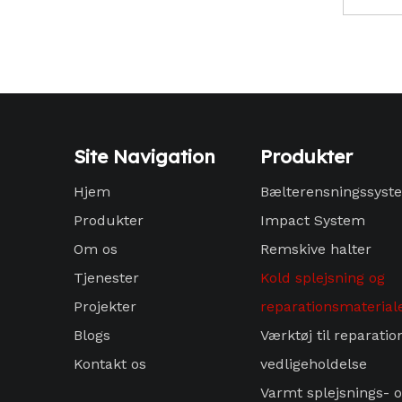
Site Navigation
Produkter
Hjem
Bælterensningssyst
Produkter
Impact System
Om os
Remskive halter
Tjenester
Kold splejsning og
Projekter
reparationsmaterial
Blogs
Værktøj til reparatio
Kontakt os
vedligeholdelse
Varmt splejsnings- 