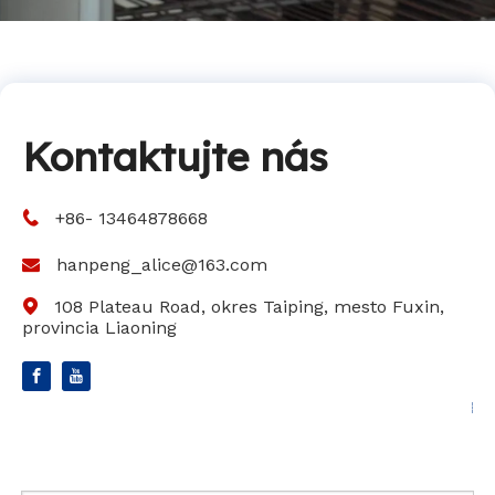
Kontaktujte nás
+86- 13464878668

hanpeng_alice@163.com

108 Plateau Road, okres Taiping, mesto Fuxin,

provincia Liaoning