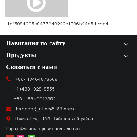
резиновой
пластиной.mp4
fbf5984205c9477249222e1796b24c5d.mp4
Навигация по сайту
Продукты
Связаться с нами
+86- 13464878668

+1 (438) 928-8555
+86- 18640012352
hanpeng_alice@163.com

Плато-Роуд, 108, Тайпинский район,

Город Фусинь, провинция Ляонин