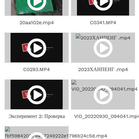
20aa102e.mp4
C0341.MP4
C0293.MP4
2023ХАНПЕНГ .mp4
Эксперимент 2: Проверка
VID_20220930_094041.mp
сцепления между
ремонтной полосой и