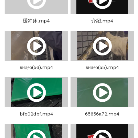
缓冲床.mp4
介绍.mp4
видео(56).mp4
видео(55).mp4
bfe02dbf.mp4
65656a72.mp4