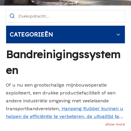
CATEGORIEËN
Bandreinigingssystem
en
Of u nu een grootschalige mijnbouwoperatie
exploiteert, een drukke productiefaciliteit of een
andere industriële omgeving met veeleisende
transportbandvereisten,
Hanpeng Rubber kunnen u
helpen de efficiëntie te verbeteren, de uitvaltijd te
verminderen en de kosten die verband houden met
show more