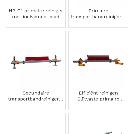
HP-C1 primaire reiniger
Primaire
met individueel blad
transportbandreiniger –
hoge snelheid,
duurzaam, eenvoudig
te installeren,
vlamvertragend
Secundaire
Efficiënt reinigen
transportbandreiniger –
Slijtvaste primaire
PUR-mes, instelbare
bandreiniger
spanning, efficiënt