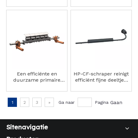
transportbanden HP-B2
industrieën en
bandbreedtes HP-F2
schraper
Een efficiënte en
HP-CF-schraper reinigt
duurzame primaire
efficiënt fijne deeltjes,
transportbandreiniger
poeders en vuil.
HP-F1
Gaan
1
2
3
»
Ga naar
Pagina
Sitenavigatie