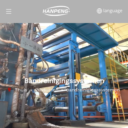
Bandreinigingssystemen
Thuis
»
Producten
»
Bandreinigingssystemen