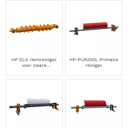
het onderhoud en de vervanging van de riem te
minimaliseren.
De riemreinigingsoplossingen van
HP-ZLS riemreiniger
HP-PUR200L Primaire
voor zware
reiniger
omstandigheden