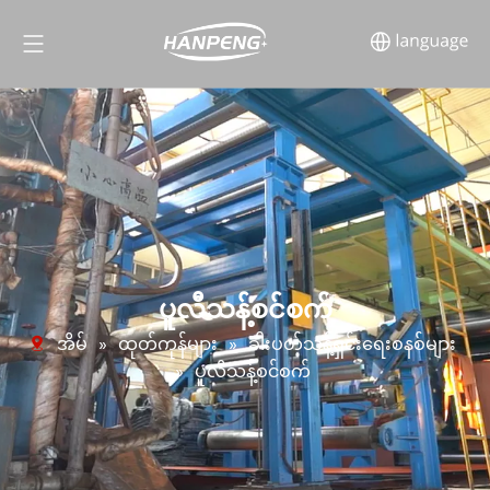
ပူလီသန့်စင်စက်
အိမ်
»
ထုတ်ကုန်များ
»
ခါးပတ်သန့်ရှင်းရေးစနစ်များ
»
ပူလီသန့်စင်စက်