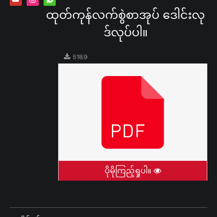
ထုတ်ကုန်လက်စွဲစာအုပ် ဒေါင်းလု
ဒ်လုပ်ပါ။
5189
ပိုမိုကြည့်ရှုပါ။