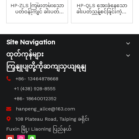
HP-ZLS ကြမ်းတမ်းသော
HP-QLS အေးခဲနေသော
ပတ်ဝန်းကျင် ခါးပတ်
ခါးပတ်သန့်စင်ခြင်းကဲ့သို့
သန့်စင်ဆေး
သော ကြမ်းတမ်းသော
ပတ်ဝန်းကျင်
Site Navigation
ထုတ်ကုန်များ
ကြှနျုပျတို့ကိုဆကျသှယျရနျ
+86- 13464878668

+1 (438) 928-8555
+86- 18640012352
hanpeng_alice@163.com

108 Plateau Road, Taiping ခရိုင်၊

Fuxin မြို့၊ Liaoning ပြည်နယ်