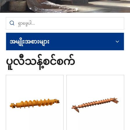
အမျိုးအစားများ
ပူလီသန့်စင်စက်