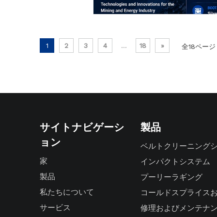
1
2
3
4
...
18
»
全18ペー
サイトナビゲーシ
製品
ョン
ベルトクリーニング
家
インパクトシステム
製品
プーリーラギング
私たちについて
コールドスプライス
サービス
修理およびメンテナ