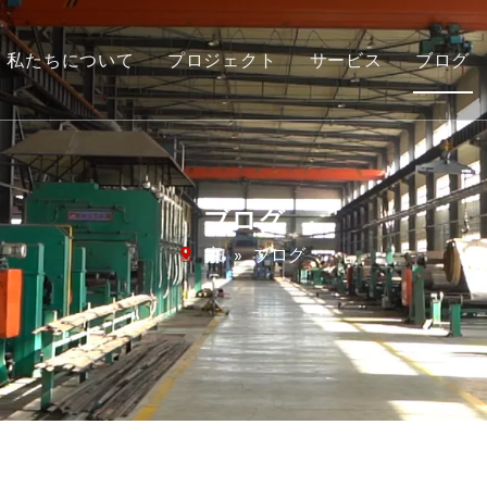
私たちについて
プロジェクト
サービス
ブログ
ルトクリーニングシステム
会社概要
ンパクトシステム
ビデオ
ーリーラギング
ダウンロード
ブログ
ールドスプライスおよび補修材
家
»
ブログ
理およびメンテナンスツール
ットスプライシングおよび補修材
耗保護
ラッカーローラーシステム