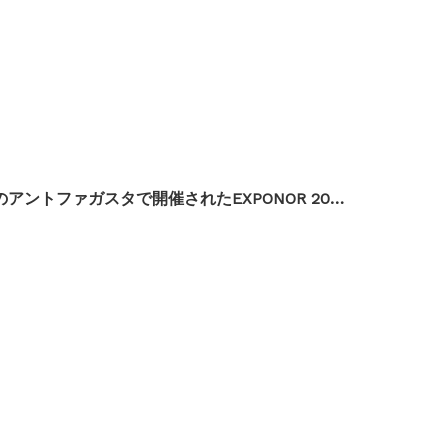
ハンペン・マテリアル・ゴム工業、チリのアントファガスタで開催されたEXPONOR 2026で大成功を収めた