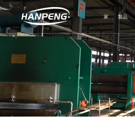
家
製品
ベ
イ
プ
コ
修
ホ
摩
ト