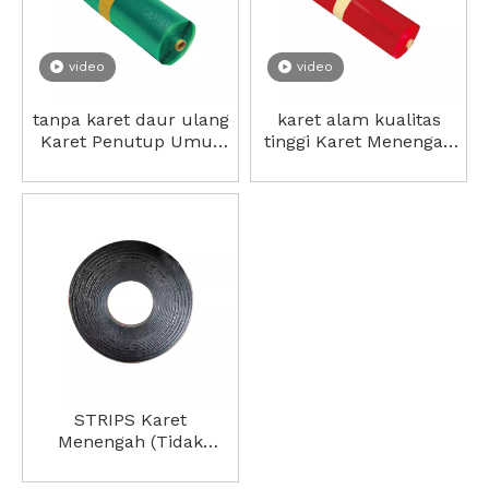
video
video
tanpa karet daur ulang
karet alam kualitas
Karet Penutup Umur
tinggi Karet Menengah
Panjang (Tidak
(Tidak Diawetkan) harga
Diawetkan)
murah
STRIPS Karet
Menengah (Tidak
Diawetkan)