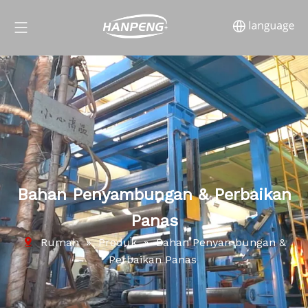
Bahan Penyambungan & Perbaikan
Panas
Rumah
»
Produk
»
Bahan Penyambungan &
Perbaikan Panas