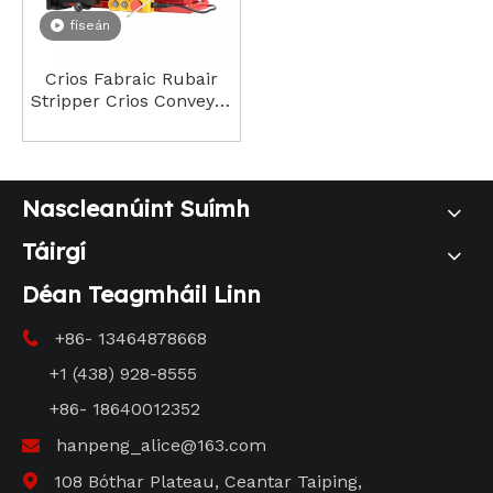
físeán
Crios Fabraic Rubair
Stripper Crios Conveyor
Crios Stripping Uirlisí
Splicing Meaisín
Nascleanúint Suímh
Táirgí
Déan Teagmháil Linn
+86- 13464878668

+1 (438) 928-8555
+86- 18640012352
hanpeng_alice@163.com

108 Bóthar Plateau, Ceantar Taiping,
