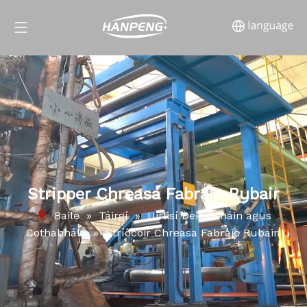
Stripper Chreasa Fabraic Rubair
Baile
»
Táirgí
»
Uirlisí Deisiúcháin agus
Cothabhála
»
Stríocóir Chreasa Fabraic Rubair