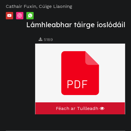
Cathair Fuxin, Cúige Liaoning
Lámhleabhar táirge íoslódáil
5189
Féach ar Tuilleadh